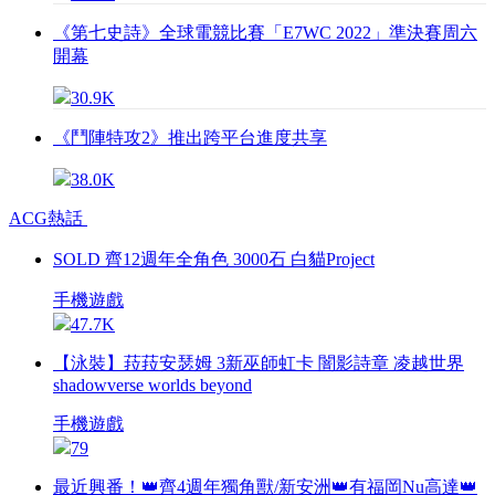
《第七史詩》全球電競比賽「E7WC 2022」準決賽周六
開幕
30.9K
《鬥陣特攻2》推出跨平台進度共享
38.0K
ACG熱話
SOLD 齊12週年全角色 3000石 白貓Project
手機遊戲
47.7K
【泳裝】菈菈安瑟姆 3新巫師虹卡 闇影詩章 凌越世界
shadowverse worlds beyond
手機遊戲
79
最近興番！👑齊4週年獨角獸/新安洲👑有福岡Nu高達👑