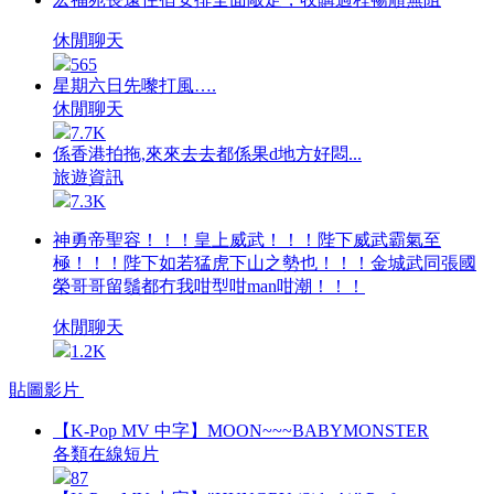
休閒聊天
565
星期六日先嚟打風….
休閒聊天
7.7K
係香港拍拖,來來去去都係果d地方好悶...
旅遊資訊
7.3K
神勇帝聖容！！！皇上威武！！！陛下威武霸氣至
極！！！陛下如若猛虎下山之勢也！！！金城武同張國
榮哥哥留鬚都冇我咁型咁man咁潮！！！
休閒聊天
1.2K
貼圖影片
【K-Pop MV 中字】MOON~~~BABYMONSTER
各類在線短片
87