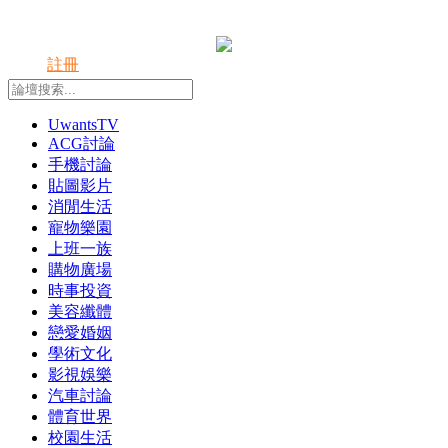
登錄
註冊
UwantsTV
ACG討論
手機討論
貼圖影片
消閒生活
寵物樂園
上班一族
購物廣場
時事投資
美容纖體
戀愛婚姻
學術文化
影視娛樂
汽車討論
體育世界
校園生活