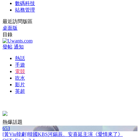
數碼科技
站務管理
最近訪問版區
桌面版
目錄
發帖
通知
熱話
手遊
電競
吹水
影片
英超
熱爆話題
653
[黃Viu韓劇]韓國KBS河錫辰、安喜延主演《愛情來了》