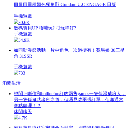
🟥🟩🟨🟦種顏色獨角獸 Gundam U.C ENGAGE 日版
手機遊戲
30.6K
數碼寶貝UP 唔啱玩? 咁玩咩好?
手機遊戲
34.9K
如同動漫節活動！片中角色一次過擁有！賽馬娘 38三星
角 31SSR
手機遊戲
733
消閒生活
想問下喺信和hotlinefun訂咗兩隻games一隻係漫威狼人，
另一隻係鬼武者劍之道，但唔見咗兩張訂單，佢哋通常
會點處理！？
休閒聊天
4.7K
宏福苑長遠住宿安排全面敲定，收購過程暢順無阻