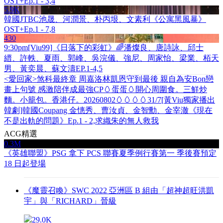
OST+Ep.1 - 3,4
5.9K
韓國JTBC池晟、河潤景、朴丙垠、文素利《公寓黑風暴》
OST+Ep.1 - 7,8
430
9:30pm[Viu99]《日落下的彩虹》🌈潘燦良、唐詩詠、邱士
縉、許軼、夏雨、郭峰、吳浣儀、強尼、周家怡、梁業、栢天
男、黃奕晨、蘇文濤EP.1-4,5
<愛回家>煞科最終章 周嘉洛林凱恩守到最後 親自為安Bon戀
畫上句號 感激陪伴成最強CP
🥚蛋蛋🥚開心周圍食。三鮮炒
麵。小籠包。香港仔。20260802🥚🥚🥚🥚
31/7[黃Viu獨家播出
韓劇]韓國Coupang 金憓秀、曹汝貞、金智勳、金宰澈《現在
不是出軌的問題》Ep.1 - 2,
求織朱的無人救我
ACG精選
0.3M
《英雄聯盟》PSG 拿下 PCS 聯賽夏季例行賽第一 季後賽預定
18 日起登場
《魔靈召喚》SWC 2022 亞洲區 B 組由「超神超旺洪凱
宇」與「RICHARD」晉級
29.0K