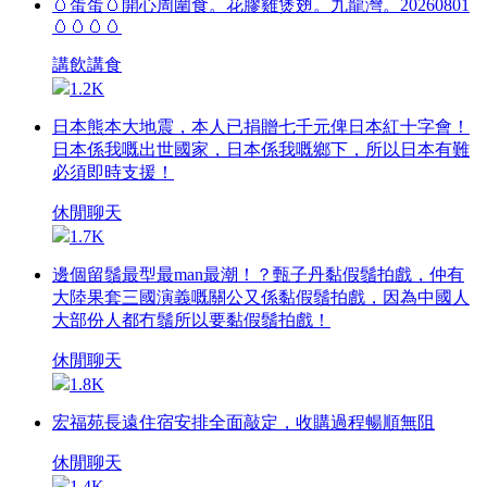
🥚蛋蛋🥚開心周圍食。花膠雞煲翅。九龍灣。20260801
🥚🥚🥚🥚
講飲講食
1.2K
日本熊本大地震，本人已捐贈七千元俾日本紅十字會！
日本係我嘅出世國家，日本係我嘅鄉下，所以日本有難
必須即時支援！
休閒聊天
1.7K
邊個留鬚最型最man最潮！？甄子丹黏假鬚拍戲，仲有
大陸果套三國演義嘅關公又係黏假鬚拍戲，因為中國人
大部份人都冇鬚所以要黏假鬚拍戲！
休閒聊天
1.8K
宏福苑長遠住宿安排全面敲定，收購過程暢順無阻
休閒聊天
1.4K