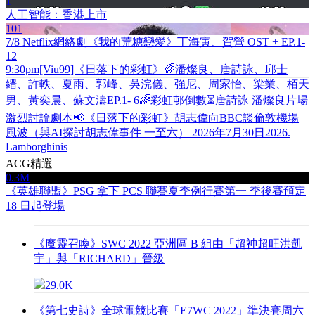
1
人工智能：香港上市
101
7/8 Netflix網絡劇《我的荒糖戀愛》丁海寅、賀營 OST + EP.1-
12
9:30pm[Viu99]《日落下的彩虹》🌈潘燦良、唐詩詠、邱士
縉、許軼、夏雨、郭峰、吳浣儀、強尼、周家怡、梁業、栢天
男、黃奕晨、蘇文濤EP.1- 6
🌈彩虹邨倒數⏳唐詩詠 潘燦良片場
激烈討論劇本📢《日落下的彩虹》
胡志偉向BBC談倫敦機場
風波（與AI探討胡志偉事件 一至六） 2026年7月30日
2026.
Lamborghinis
ACG精選
0.3M
《英雄聯盟》PSG 拿下 PCS 聯賽夏季例行賽第一 季後賽預定
18 日起登場
《魔靈召喚》SWC 2022 亞洲區 B 組由「超神超旺洪凱
宇」與「RICHARD」晉級
29.0K
《第七史詩》全球電競比賽「E7WC 2022」準決賽周六