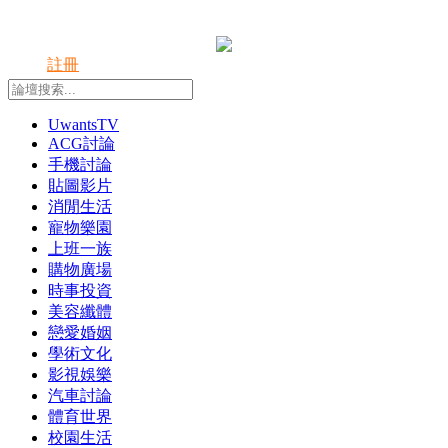
登錄
註冊
UwantsTV
ACG討論
手機討論
貼圖影片
消閒生活
寵物樂園
上班一族
購物廣場
時事投資
美容纖體
戀愛婚姻
學術文化
影視娛樂
汽車討論
體育世界
校園生活