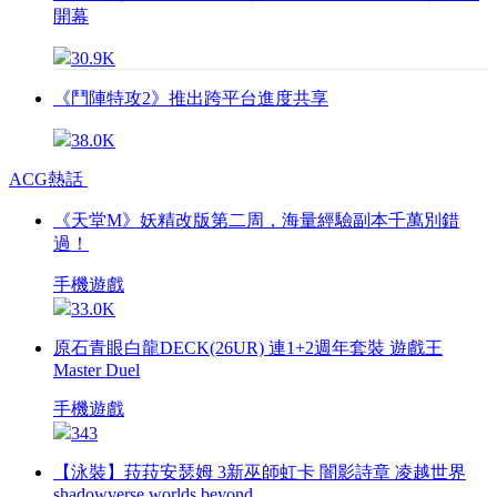
開幕
30.9K
《鬥陣特攻2》推出跨平台進度共享
38.0K
ACG熱話
《天堂M》妖精改版第二周，海量經驗副本千萬別錯
過！
手機遊戲
33.0K
原石青眼白龍DECK(26UR) 連1+2週年套裝 遊戲王
Master Duel
手機遊戲
343
【泳裝】菈菈安瑟姆 3新巫師虹卡 闇影詩章 凌越世界
shadowverse worlds beyond