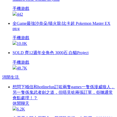
手機遊戲
442
全Game最強沙奈朵/嘖火龍/比卡超 Pokemon Master EX
ptcg
手機遊戲
10.0K
SOLD 齊12週年全角色 3000石 白貓Project
手機遊戲
48.7K
消閒生活
想問下喺信和hotlinefun訂咗兩隻games一隻係漫威狼人，
另一隻係鬼武者劍之道，但唔見咗兩張訂單，佢哋通常
會點處理！？
休閒聊天
6.2K