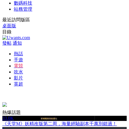
數碼科技
站務管理
最近訪問版區
桌面版
目錄
發帖
通知
熱話
手遊
電競
吹水
影片
英超
熱爆話題
33.0K
《天堂M》妖精改版第二周，海量經驗副本千萬別錯過！