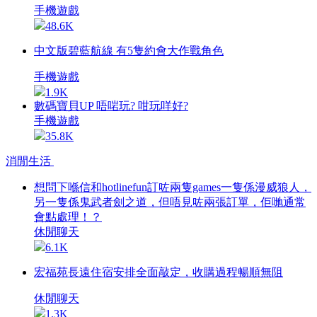
手機遊戲
48.6K
中文版碧藍航線 有5隻約會大作戰角色
手機遊戲
1.9K
數碼寶貝UP 唔啱玩? 咁玩咩好?
手機遊戲
35.8K
消閒生活
想問下喺信和hotlinefun訂咗兩隻games一隻係漫威狼人，
另一隻係鬼武者劍之道，但唔見咗兩張訂單，佢哋通常
會點處理！？
休閒聊天
6.1K
宏福苑長遠住宿安排全面敲定，收購過程暢順無阻
休閒聊天
1.3K