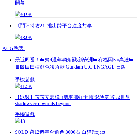
開幕
30.9K
《鬥陣特攻2》推出跨平台進度共享
38.0K
ACG熱話
最近興番！👑齊4週年獨角獸/新安洲👑有福岡Nu高達👑
🟥🟩🟨🟦種顏色獨角獸 Gundam U.C ENGAGE 日版
手機遊戲
31.5K
【泳裝】菈菈安瑟姆 3新巫師虹卡 闇影詩章 凌越世界
shadowverse worlds beyond
手機遊戲
431
SOLD 齊12週年全角色 3000石 白貓Project