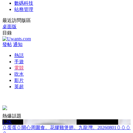
數碼科技
站務管理
最近訪問版區
桌面版
目錄
發帖
通知
熱話
手遊
電競
吹水
影片
英超
熱爆話題
1.2K
🥚蛋蛋🥚開心周圍食。花膠雞煲翅。九龍灣。20260801🥚🥚🥚