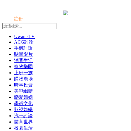
登錄
註冊
UwantsTV
ACG討論
手機討論
貼圖影片
消閒生活
寵物樂園
上班一族
購物廣場
時事投資
美容纖體
戀愛婚姻
學術文化
影視娛樂
汽車討論
體育世界
校園生活