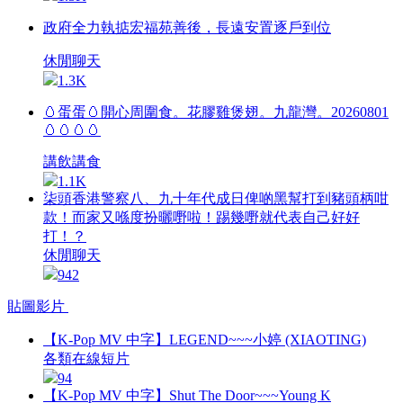
政府全力執掂宏福苑善後，長遠安置逐戶到位
休閒聊天
1.3K
🥚蛋蛋🥚開心周圍食。花膠雞煲翅。九龍灣。20260801
🥚🥚🥚🥚
講飲講食
1.1K
柒頭香港警察八、九十年代成日俾啲黑幫打到豬頭柄咁
款！而家又喺度扮曬嘢啦！踢幾嘢就代表自己好好
打！？
休閒聊天
942
貼圖影片
【K-Pop MV 中字】LEGEND~~~小婷 (XIAOTING)
各類在線短片
94
【K-Pop MV 中字】Shut The Door~~~Young K