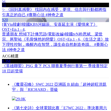
🥚
71
✨ 《回到真感覺》 找回內在感受，夢境、信念與行動都將指
引真正的自己 #賽斯心法 #神奇之道
920
[黃Viu韓劇]韓國KBS河錫辰、安喜延主演《愛情來了》
OST+Ep.1 - 4,
普通朋友 想傾下計
佛咒語
(電影改編)韓國tvN朴恩斌、梁世
宗、邕聖祐《毛骨悚然的戀愛》OST+Ep.1 - 6,
《生活之道》放
下理性控制，喚醒內在智慧，讓生命自然創造奇蹟。 #賽斯心
法 #神奇之道
ACG精選
0.3M
《英雄聯盟》PSG 拿下 PCS 聯賽夏季例行賽第一 季後賽預定
18 日起登場
《魔靈召喚》SWC 2022 亞洲區 B 組由「超神超旺洪凱
宇」與「RICHARD」晉級
29.0K
《第七史詩》全球電競比賽「E7WC 2022」準決賽周六