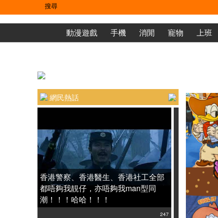
動漫遊戲
手機
消閒
寵物
上班
網民熱話
Uwants四
香港警察、香港醫生、香港社工全部
都唔夠我靚仔，亦唔夠我man型同
5字接
潮！！！哈哈！！！
247