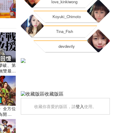
850565
龍 (二)
人擊破、第
1965824
無雙最難
Warrio
秘密及趣聞
ants遊
收藏版區
收藏你喜愛的版區，請
登入
使用。
》全方位
為開服大
最佳規劃
心得｜手
s遊戲講