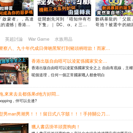
ants遊戲講
「啟蒙者」，高達
從開創先河到「唔知仲有冇
數碼暴龍的「父親
的遺憾｜香港Onli
下隻」｜ DC、α、z 三大主
哥池？被選中的細
me集體回憶｜遊戲歷
系列｜《超級機械人大戰》
與亞古獸並肩作戰｜
 ONLINE 經典回
經典回顧｜Uwants遊戲講
戰鬥遊戲｜數碼暴龍
英超討論
War Game
水族用品
版本更新介紹｜Uwan
講
柒頭香港警察八、九十年代成日俾啲黑幫打到豬頭柄咁款！而家又喺度扮曬嘢啦！踢幾嘢就代表自己好好打！？
香港出版自由唔可以淩駕係國家安全之上
香港出版自由唔可以淩駕係國家安全之上 自由有底線，主
呢個道理，任何一個正常國家嘅人都會明白
,來來去去都係果d地方好悶...
pping , 仲可以去邊?
哥我就係型男man男潮男！！！留日式八字鬍！！！手持關公刀嘅呢位潮男太潮太型啦！！！
獵人書店掛羊頭賣狗肉！