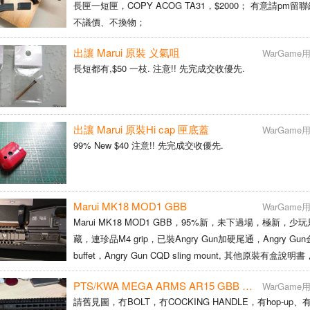
長匣一短匣，COPY ACOG TA31，$2000； 有意請pm留聯絡電話，
不議價、不換物；
出讓 Marui 原裝 义氣咀
WarGam
長短都有,$50 一枝. 注意!! 先完成交收優先.
出讓 Marui 原裝Hi cap 匣底蓋
WarGam
99% New $40 注意!! 先完成交收優先.
Marui MK18 MOD1 GBB
WarGam
Marui MK18 MOD1 GBB，95%新，未下過場，極新，少
藏，連珍品M4 grip，已裝Angry Gun加硬尾通，Angry Gu
buffet，Angry Gun CQD sling mount, 其他原裝有盒說
匣冇漏氣，匣氣咀已裝 O-ring, 性能良好 售$3200 有意請
PTS/KWA MEGA ARMS AR15 GBB 10.5" 上身
WarGam
請舊見圖，冇BOLT，冇COCKING HANDLE，有hop-up