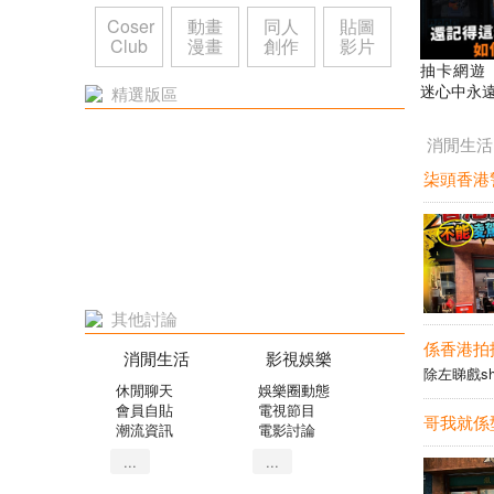
Coser
動畫
同人
貼圖
Club
漫畫
創作
影片
抽卡網遊
迷心中永遠
精選版區
ne Ga
史｜SD高達
消閒生活
顧
其他討論
係香港拍拖
消閒生活
影視娛樂
除左睇戲sho
休閒聊天
娛樂圈動態
會員自貼
電視節目
潮流資訊
電影討論
...
...