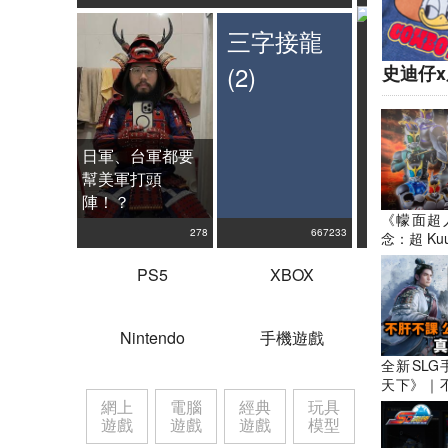
三字接龍
(2)
史迪仔
日軍、台軍都要
訂購咗cos
幫美軍打頭
甲終於到咗
陣！？
型仔到爆呀
《幪面超人
軍坐陣，支
278
667233
念：超 Ku
The samura
開始重返
PS5
XBOX
與覺醒
Nintendo
手機遊戲
全新SL
天下》｜
真實三國
網上
電腦
經典
玩具
門 深度對
遊戲
遊戲
遊戲
模型