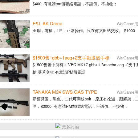
$400; 有意請pm留聯絡電話，不議價、不換物；
E&L AK Draco
WarGam
全鋼，電槍，1匣，正常操作。只在何文田站交收。 $1000
$1500售1gbb+1aeg+2支手動退殼手槍
WarGam
$1500售圖中所有:1 VFC MK17 gbb+1 Amoeba aeg+2
槍 葵芳交收 有意請PM留電話
TANAKA M24 SWS GAS TYPE
WarGam
新舊見圖，黑色，二代可調校bolt，原庄冇改過，跟腳架，
匣，$2000; 有意請PM留聯絡電話，不議價、不換物；
更多討論