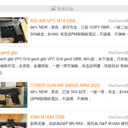
更多討論
SIG AIR/VFC M18 GBB
WarGam
99% NEW，黑色，原庄冇改，已裝 COPY RMR，一鎗二
SIG鎗盒，$1300; 有意請PM留聯絡電話，不議價、不換物
gen5 gbb
WarGam
 gen5 gbb VFC G19 gen5 gbb VFC G19 gen5 GBB, 99%新，未下過場，
極新冇花，全原裝，金屬滑架，一槍一匣冇漏氣，有盒說明書，性能良好 售$68
話
CYBER GUN/AW SWISS ARM 2022
WarGam
99% NEW，黑色，已造 SIG 刻字，一鎗一匣，有盒，$1000；
請PM留聯絡電話，不議價、不換物；
KWA M16A4 GBB
WarGam
新舊見圖，前節為G&P M5 RAS，尾托為 G&P M16A2 