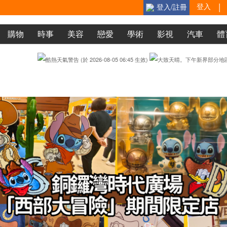
|
登入
登入/註冊
購物
時事
美容
戀愛
學術
影視
汽車
體
The samurai has come！吾乃
🥚蛋蛋
一員猛將是也！吾欲與君一
蝦子撈麵。20
字成語接龍(二)
戰！陛下，末將在此！本將軍
🥚
斬敵無數！
2388715
349
龍（二）
隨想接
先進資本主義國家日本人VS