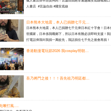
獵人書店掛羊頭賣狗肉！言論自由絕非逾越國安底線嘅藉口！
人書店 #言論自由 #國安底線
日本熊本大地震，本人已捐贈七千元俾日本紅十字會！日本係我嘅出世國家，日本係我嘅鄉下，所以日本有難必須即時支援！
日本熊本大地震，本人已捐贈七千元俾日本紅十字會！日本
世國家，日本係我嘅鄉下，所以日本有難必須即時支援！我
打電話俾我叫我捐一萬蚊先，我話捐住七千先之後會再捐！
香港動漫電玩節2026 我cosplay明朝皇帝龍袍俾人話：呢條友係咪黐線㗎，邊有人cosplay呢啲㗎！？
吾乃將門之後！！！吾先祖乃明廷都督僉事是也！！！一夫當關，萬夫莫開！！！單騎持關大刀過五關斬六將！！！
先嚟打風….