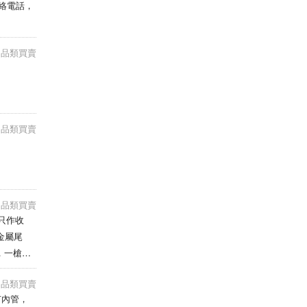
e用品類買賣
e用品類買賣
e用品類買賣
玩只作收
n金屬尾
明書，一槍一
PM留電話
e用品類買賣
、有內管，