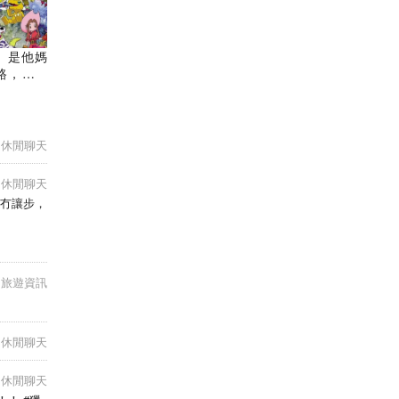
」是他媽
路，再次
3D動作
 X 晶核
ts 遊戲
休閒聊天
休閒聊天
權冇讓步，
旅遊資訊
休閒聊天
休閒聊天