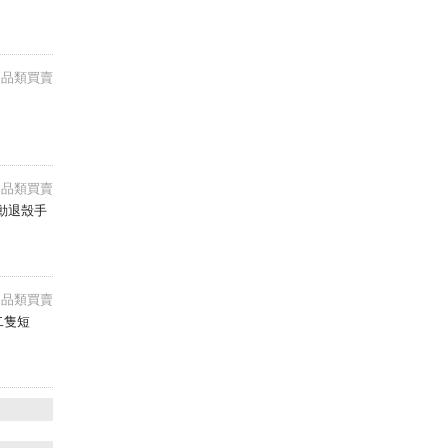
e用品類買賣
e用品類買賣
支手動退殼手
e用品類買賣
二隻短