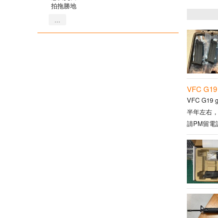
拍拖勝地
...
VFC G19 
VFC G19
半年左右，
請PM留電