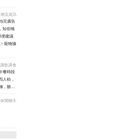
潮流資訊
日拍完廣告
，知佢喺
順便建議
贏✨寵物攝
講飲講食
午餐時段
四人枱，
麵，聽店
食，碟炒
休閒聊天
太咸，好
，好啱我