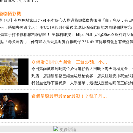
n星期日游水，冇希望了😔
寵物攝影機
見了🐶】有狗狗離家出走📣❗ 有冇好心人見過我哋嘅廣告御用「寵」兒🐶，有
👀，唔知去咗邊度玩！ 有CCTV影到佢最後出現就係喺呢個地方同呢個狀態🤔
手打卡影相報料啦🙌🏼！ 💬報料即按： https://bit.ly/4gO9wo9 報料時
貼「尋犬通告 」, 仲有咩方法去搵返隻百厭狗仔？🔍 🎁 答得最有創意有機會
🥚蛋蛋🥚開心周圍食。三鮮炒麵。小籠包。香港仔。20260802🥚🥚🥚🥚
今日落雨就嚟到呢間位於香港仔舊大街既上海天龍樓覓食，
到店，店舖細細都已經坐咗幾枱食客，店員姐姐安排我坐張
我就坐低睇下個餐牌，人手落單，最後決定點咗呢個三鮮炒
員姐姐話要幼麵，同埋一籠五隻既小籠包，等咗一陣就有得
邊個留鬚最型最man最潮！？甄子丹黏假鬚拍戲，仲有大陸果套三國演義嘅關公又係黏假鬚拍戲，因為中國人大部份人都冇鬚所以要黏假鬚拍戲！
麵既份量好多，足夠二人食，食材新鮮，麵條爽口，炒得唔
食，小籠包比我有兒時既味道，味道一流，肉餡多唔太爆汁
口味。 [米饭]口味：🥚🥚🥚🥚 [薄荷 ...
更多討論