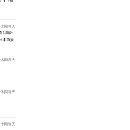
！ #獵
休閒聊天
係我嘅出
日本前妻
休閒聊天
休閒聊天
休閒聊天