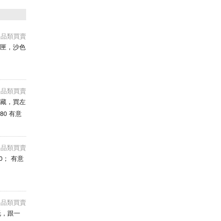
e用品類買賣
短匣，沙色
；
e用品類買賣
只作收藏，買左
0 有意
e用品類買賣
 有意
e用品類買賣
硬托，跟一