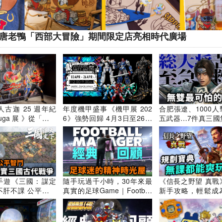
落後共產主義國家中國人.日
本仔個個都生得好潮好man好
型！日本仔個個都係型男潮
x唐老鴨「西部大冒險」期間限定店亮相時代廣場
254849
517
男！
play嘅日本武士鎧
啲日本仔確實係靚仔過啲港
手啦！我著咗上去
男，亦都型過潮過啲港男！日
！日本本陣有本將
本出世係靚仔過香港出世嘅
[接龍]英文接
古迦 25 週年紀
年度機甲盛事《機甲展 202
合肥張遼、1000
那共軍休想通過！
人！本人我日本出世香港大！
418
310
uga 展 》從「零」
6》強勢回歸 4月3日至26日
五武器…7件真三國
i has come！
問港女一句嫁俾日本仔定嫁俾
古迦的誕生、戰鬥
登陸銅鑼灣 @香港《機甲展
忘花邊趣事｜Dynasty 
港男！？
2026》mechafestival2026
rs 三國無双系列
｜舊Game新知｜Uw
戲講
G手遊《三國：謀定
隨手玩過千小時，30年來最
《信長之野望 真戰
不肝不課 公平智鬥
真實的足球Game｜Football
新手攻略，輕鬆成
古代戰爭｜輕鬆入
Manager 系列經典回顧｜足
佬｜無課開荒測試 
戰
球經理類遊戲的起源與發展
路線｜遊戲攻略及
｜FM26 遊戲系統介紹｜Uw
機戰略遊戲｜Uwant