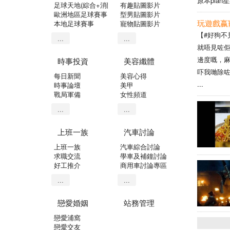
原本pla
足球天地(綜合+消閒)
有趣貼圖影片
歐洲地區足球賽事
型男貼圖影片
玩遊戲嬴
本地足球賽事
寵物貼圖影片
【#好狗不
...
...
就唔見咗佢
邊度嘅，麻煩幫
時事投資
美容纖體
吓我哋除咗
每日新聞
美容心得
...
時事論壇
美甲
戰局軍備
女性頻道
...
...
上班一族
汽車討論
上班一族
汽車綜合討論
求職交流
學車及補鐘討論
好工推介
商用車討論專區
...
...
戀愛婚姻
站務管理
戀愛浦窩
戀愛交友