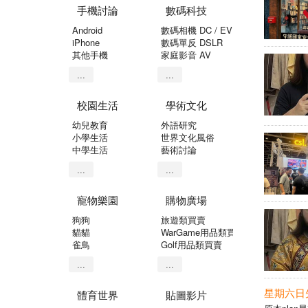
手機討論
數碼科技
Android
數碼相機 DC / EVIL
iPhone
數碼單反 DSLR
其他手機
家庭影音 AV
...
...
校園生活
學術文化
幼兒教育
外語研究
小學生活
世界文化風俗
中學生活
藝術討論
...
...
寵物樂園
購物廣場
狗狗
旅遊類買賣
貓貓
WarGame用品類買賣
雀鳥
Golf用品類買賣
...
...
星期六日
體育世界
貼圖影片