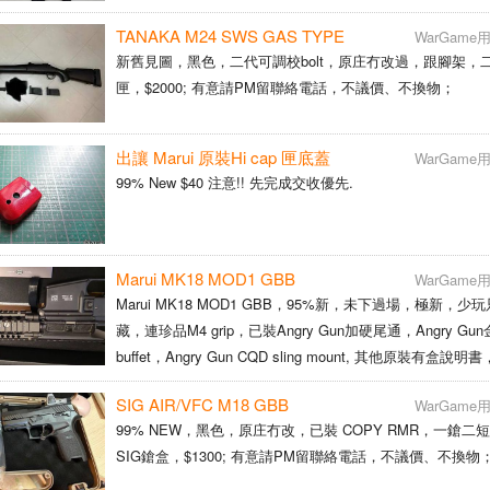
TANAKA M24 SWS GAS TYPE
WarGam
新舊見圖，黑色，二代可調校bolt，原庄冇改過，跟腳架，
匣，$2000; 有意請PM留聯絡電話，不議價、不換物；
出讓 Marui 原裝Hi cap 匣底蓋
WarGam
99% New $40 注意!! 先完成交收優先.
Marui MK18 MOD1 GBB
WarGam
Marui MK18 MOD1 GBB，95%新，未下過場，極新，少
藏，連珍品M4 grip，已裝Angry Gun加硬尾通，Angry Gu
buffet，Angry Gun CQD sling mount, 其他原裝有盒說
匣冇漏氣，匣氣咀已裝 O-ring, 性能良好 售$3200 有意請
SIG AIR/VFC M18 GBB
WarGam
99% NEW，黑色，原庄冇改，已裝 COPY RMR，一鎗二
SIG鎗盒，$1300; 有意請PM留聯絡電話，不議價、不換物