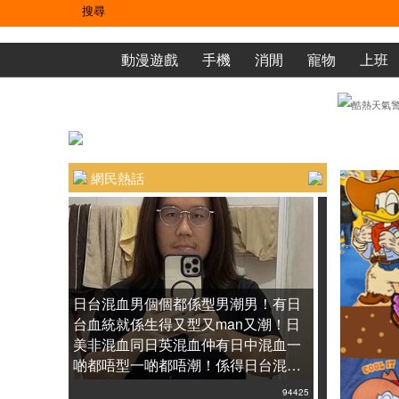
動漫遊戲
手機
消閒
寵物
上班
網民熱話
八字接
日台混血男個個都係型男潮男！有日
台血統就係生得又型又man又潮！日
美非混血同日英混血仲有日中混血一
隨想接
啲都唔型一啲都唔潮！係得日台混血
先至係型男潮男！
94425