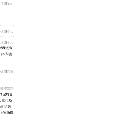
休閒聊天
到簽，由
。有收到
休閒聊天
休閒聊天
係我嘅出
日本前妻
休閒聊天
潮流資訊
日拍完廣告
，知佢喺
順便建議
贏✨寵物攝