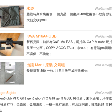
水袋
WarGam
越戰時期水袋兩個 一個真品一個復刻 400蚊兩個不散賣 鑽
大仙交收$38O
KWA M16A4 GBB
WarGam
新舊見圖，前節為G&P M5 RAS，尾托為 G&P M16A2 
長匣一短匣，COPY ACOG TA31，$2000； 有意請pm留聯絡電話，
不議價、不換物；
出讓 Marui 原裝 义氣咀
WarGam
長短都有,$50 一枝. 注意!! 先完成交收優先.
gen5 gbb
WarGam
 gen5 gbb VFC G19 gen5 gbb VFC G19 gen5 GBB, 99%新，未下過場，
極新冇花，全原裝，金屬滑架，一槍一匣冇漏氣，有盒說明書，性能良好 售$68
話