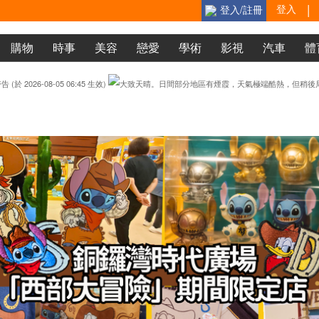
|
登入
登入/註冊
購物
時事
美容
戀愛
學術
影視
汽車
體
龍
Uwants四字成語接龍(二)
你愛唔愛帶
428113
2388978
龍
三字接龍 (2)
QE 
係