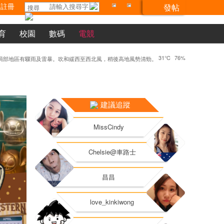
註冊
發帖
搜尋
育
校園
數碼
電競
31°C
76%
人回家
646
綠衫個阿姐真