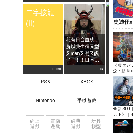
二字接龍
(II)
史迪仔
5字接
我有日台血統，
所以我生得又型
又man又潮又靚
仔！！！日本同
《幪面超人
台灣多型男索
465090
216
念：超 Ku
女，但係香港只
開始重返
有周街柒頭豬扒
PS5
XBOX
與覺醒
一大堆！！！
Nintendo
手機遊戲
全新SL
天下》｜
真實三國
網上
電腦
經典
玩具
門 深度對
遊戲
遊戲
遊戲
模型