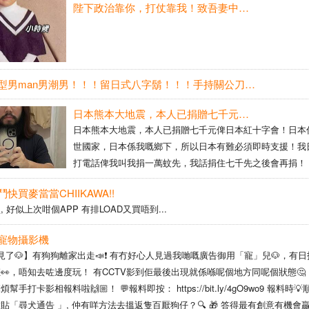
陛下政治靠你，打仗靠我！致吾妻中田美子：吾若陣亡，汝勿悲泣！此戰係存亡之關，吾已矢志，戰若不捷，寧殞沙場！吾兒託汝，善撫育之，俟其長成！
經同769戶簽埋正式買賣協議，超過十戶連錢都收埋。由傾
簽到畀錢，成條龍順到黃偉綸都話「沒有最快，只有更快」
錢嘅業主同官員講，感覺「如釋重 ...
哥我就係型男man男潮男！！！留日式八字鬍！！！手持關公刀嘅呢位潮男太潮太型啦！！！
日本熊本大地震，本人已捐贈七千元俾日本紅十字會！日本係我嘅出世國家，日本係我嘅鄉下，所以日本有難必須即時支援！
日本熊本大地震，本人已捐贈七千元俾日本紅十字會！日本
世國家，日本係我嘅鄉下，所以日本有難必須即時支援！我
打電話俾我叫我捐一萬蚊先，我話捐住七千先之後會再捐！
快買麥當當CHIIKAWA!!
, 好似上次咁個APP 有排LOAD又買唔到...
寵物攝影機
見了🐶】有狗狗離家出走📣❗ 有冇好心人見過我哋嘅廣告御用「寵」兒🐶，有
👀，唔知去咗邊度玩！ 有CCTV影到佢最後出現就係喺呢個地方同呢個狀態🤔
手打卡影相報料啦🙌🏼！ 💬報料即按： https://bit.ly/4gO9wo9 報料時
貼「尋犬通告 」, 仲有咩方法去搵返隻百厭狗仔？🔍 🎁 答得最有創意有機會