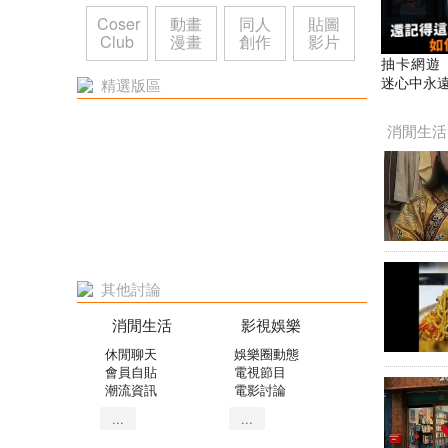
Coser
動畫
同人
貼圖
Club
漫畫
創作
影片
抽卡網遊
迷心中永遠
精選版區
ne Ga
史｜SD高達
消閒生活
顧
其他討論
消閒生活
影視娛樂
休閒聊天
娛樂圈動態
會員自貼
電視節目
潮流資訊
電影討論
...
...