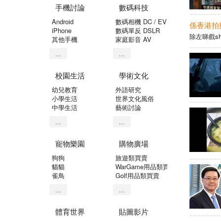
手機討論
數碼科技
Android
數碼相機 DC / EVIL
係香港拍拖
iPhone
數碼單反 DSLR
除左睇戲sho
其他手機
家庭影音 AV
...
...
校園生活
學術文化
幼兒教育
外語研究
小學生活
世界文化風俗
中學生活
藝術討論
...
...
寵物樂園
購物廣場
狗狗
旅遊類買賣
貓貓
WarGame用品類買賣
雀鳥
Golf用品類買賣
...
...
體育世界
貼圖影片