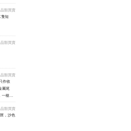
e用品類買賣
二隻短
e用品類買賣
e用品類買賣
玩只作收
n金屬尾
明書，一槍一
PM留電話
e用品類買賣
短匣，沙色
；