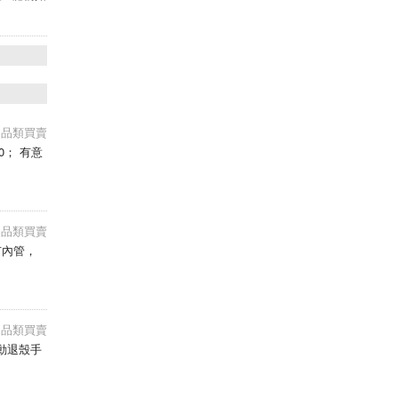
e用品類買賣
 有意
e用品類買賣
、有內管，
e用品類買賣
支手動退殼手