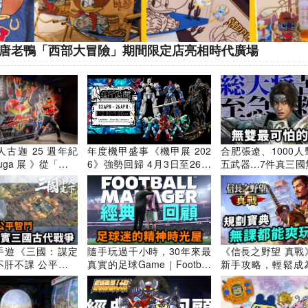
x唐老鴨「西部大冒險」期間限定店亮相時代廣場
850872
667577
龍（二）
香港警察、
工全部都唔
[接龍]英文接龍 (二)
我man型
古迦 25 週年紀
年度機甲盛事《機甲展 202
合肥張遼、1000
哈！！！
255150
1965986
uga 展 》從「零」
6》強勢回歸 4月3日至26日
五武器…7件真三國
古迦的誕生、戰鬥
登陸銅鑼灣 @香港《機甲展
忘花邊趣事｜Dynasty 
2026》mechafestival2026
rs 三國無双系列
｜舊Game新知｜Uw
戲講
G手遊《三國：謀定
隨手玩過千小時，30年來最
《信長之野望 真戰
不肝不課 公平智鬥
真實的足球Game｜Football
新手攻略，輕鬆成
古代戰爭｜輕鬆入
Manager 系列經典回顧｜足
佬｜無課開荒測試 
戰
球經理類遊戲的起源與發展
路線｜遊戲攻略及
｜FM26 遊戲系統介紹｜Uw
機戰略遊戲｜Uwant