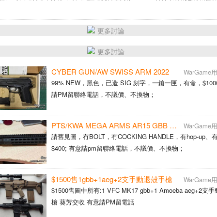
更多討論
更多討論
CYBER GUN/AW SWISS ARM 2022
WarGam
99% NEW，黑色，已造 SIG 刻字，一鎗一匣，有盒，$1000；
請PM留聯絡電話，不議價、不換物；
PTS/KWA MEGA ARMS AR15 GBB 10.5" 上身
WarGam
請舊見圖，冇BOLT，冇COCKING HANDLE，有hop-up
$400; 有意請pm留聯絡電話，不議價、不換物；
$1500售1gbb+1aeg+2支手動退殼手槍
WarGam
$1500售圖中所有:1 VFC MK17 gbb+1 Amoeba aeg+2
槍 葵芳交收 有意請PM留電話