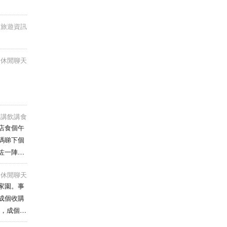
旅遊資訊
休閒聊天
講飲講食
店食個午
碼睇下個
咗一陣就
火腿係
休閒聊天
通通，但
家園。事
成個收購
中，成個宏
中政府已