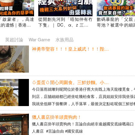
ants遊戲講
「啟蒙者」，高達
從開創先河到「唔知仲有冇
數碼暴龍的「父親
的遺憾｜香港Onli
下隻」｜ DC、α、z 三大主
哥池？被選中的細
me集體回憶｜遊戲歷
系列｜《超級機械人大戰》
與亞古獸並肩作戰｜
 ONLINE 經典回
經典回顧｜Uwants遊戲講
戰鬥遊戲｜數碼暴龍
英超討論
War Game
水族用品
版本更新介紹｜Uwan
講
神勇帝聖容！！！皇上威武！！！陛下威武霸氣至極！！！陛下如若猛虎下山之勢也！！！金城武同張國榮哥哥留鬚都冇我咁型咁man咁潮！！！
🥚蛋蛋🥚開心周圍食。三鮮炒麵。小籠包。香港仔。20260802🥚🥚🥚🥚
今日落雨就嚟到呢間位於香港仔舊大街既上海天龍樓覓食，
到店，店舖細細都已經坐咗幾枱食客，店員姐姐安排我坐張
我就坐低睇下個餐牌，人手落單，最後決定點咗呢個三鮮炒
員姐姐話要幼麵，同埋一籠五隻既小籠包，等咗一陣就有得
獵人書店掛羊頭賣狗肉！
麵既份量好多，足夠二人食，食材新鮮，麵條爽口，炒得唔
獵人書店掛羊頭賣狗肉！言論自由絕非逾越國安底線嘅藉口！
食，小籠包比我有兒時既味道，味道一流，肉餡多唔太爆汁
人書店 #言論自由 #國安底線
口味。 [米饭]口味：🥚🥚🥚🥚 [薄荷 ...