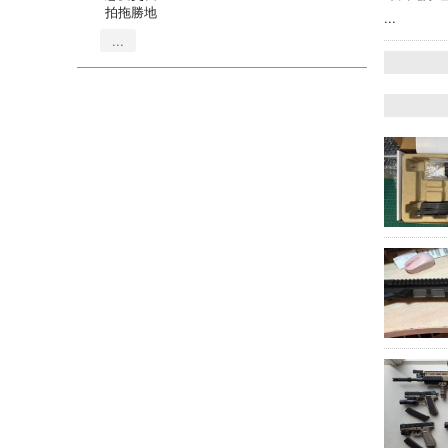
拍拖勝地
...
...