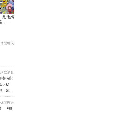
」是他媽
路，再次
3D動作
 X 晶核
ts 遊戲
休閒聊天
講飲講食
午餐時段
四人枱，
麵，聽店
食，碟炒
休閒聊天
太咸，好
！ #獵
，好啱我