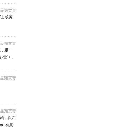
e用品類買賣
石山或黃
e用品類買賣
硬托，跟一
e用品類買賣
e用品類買賣
只作收藏，買左
0 有意