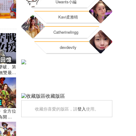
79
香港醫生、香港社
夠我靚仔，亦唔夠
同潮！！！哈
人擊破、第
550
無雙最難
Warrio
秘密及趣聞
ants遊
收藏版區
收藏你喜愛的版區，請
登入
使用。
》全方位
為開服大
最佳規劃
心得｜手
s遊戲講