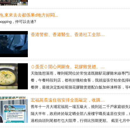
,來來去去都係果d地方好悶...
pping , 仲可以去邊?
香港警察、香港醫生、香港社工全部都唔夠我靚仔，亦唔夠我man型同潮！！！哈哈！！！
🥚蛋蛋🥚開心周圍食。花膠雞煲翅。九龍灣。20260801🥚🥚🥚🥚
天陰陰想落雨，嚟到呢間位於常悅道既雞駅花膠雞米線專門
餐，午餐時段到店，都有好幾枱食客，我就揾張空枱坐低掃
餐牌，最後決定點咗呢個花膠雞煲翅配白飯加杯凍檸茶，等
有得食，個雞煲翅既份量都好多，雞湯底唔錯，見到有金華
宏福苑長遠住宿安排全面敲定，收購過程暢順無阻
底，撈飯食一流，雞件入味夠腍，翅同花膠就有少量，普普
舊年十一月大埔宏福苑一場五級火，燒到近二千戶家庭頓失
都幾好味既，間唔中食下呢d都幾滋味。 [米饭]口味：🥚🥚🥚🥚 [薄荷]
隔大半年，政府終於敲定晒全部八座樓宇嘅長遠居住安排，
环境：🥚🥚🥚🥚 [服务铃]服务 ...
過程由頭到尾都冇乜大阻滯，行得比預期更順。 截至七月
福苑已有九成業主，即1,786戶簽咗接受收購嘅同意書。其