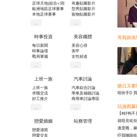
足球天地(綜合+消閒)
有趣貼圖影片
歐洲地區足球賽事
型男貼圖影片
本地足球賽事
寵物貼圖影片
...
...
時事投資
美容纖體
每日新聞
美容心得
時事論壇
美甲
戰局軍備
女性頻道
...
...
上班一族
汽車討論
聽日又要鬥
上班一族
汽車綜合討論
唔快手D 買
求職交流
學車及補鐘討論
好工推介
商用車討論專區
玩遊戲嬴
...
...
【#好狗不
戀愛婚姻
站務管理
就唔見咗佢
邊度嘅，麻煩幫
戀愛浦窩
戀愛交友
吓我哋除咗