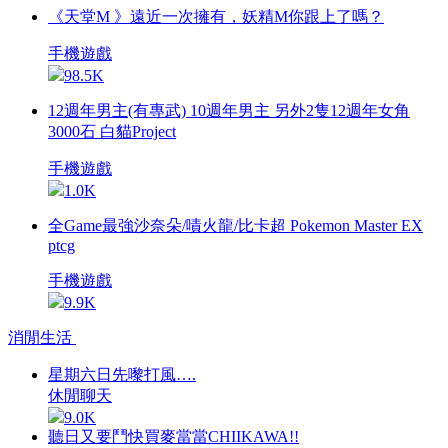
《天堂M 》遠近一次擁有，妖精M你跟上了嗎？
手機遊戲
98.5K
12週年男主(有專武) 10週年男主 另外2隻12週年女角
3000石 白貓Project
手機遊戲
1.0K
全Game最強沙奈朵/嘖火龍/比卡超 Pokemon Master EX
ptcg
手機遊戲
9.9K
消閒生活
星期六日先嚟打風….
休閒聊天
9.0K
聽日又要鬥快買麥當當CHIIKAWA!!