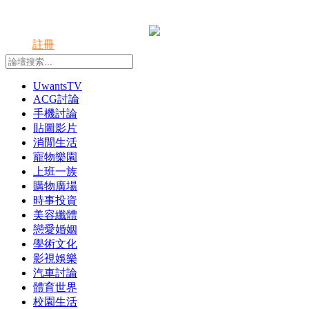
登錄
註冊
UwantsTV
ACG討論
手機討論
貼圖影片
消閒生活
寵物樂園
上班一族
購物廣場
時事投資
美容纖體
戀愛婚姻
學術文化
影視娛樂
汽車討論
體育世界
校園生活