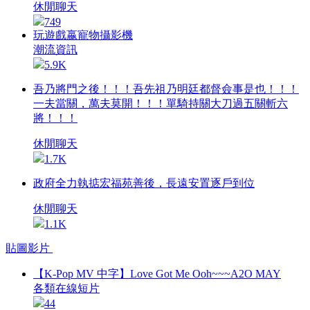
休閒聊天
749
玩遊戲嬴寵物攝影機
潮流資訊
5.9K
吾乃將門之後！！！吾先祖乃明廷都督僉事是也！！！
一夫當關，萬夫莫開！！！單騎持關大刀過五關斬六
將！！！
休閒聊天
1.7K
政府全力執掂宏福苑善後，長遠安置逐戶到位
休閒聊天
1.1K
貼圖影片
【K-Pop MV 中字】Love Got Me Ooh~~~A2O MAY
各類在線短片
44