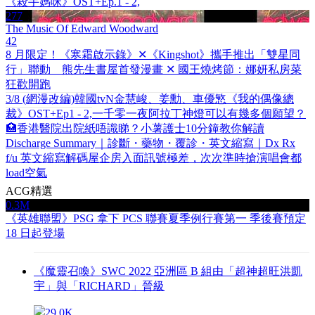
《殺手媽咪》OST+Ep.1 - 2,
277
The Music Of Edward Woodward
42
8 月限定！《寒霜啟示錄》✕《Kingshot》攜手推出「雙星同
行」聯動 熊先生書屋首發漫畫 ✕ 國王燒烤節：娜妍私房菜
狂歡開跑
3/8 (網漫改編)韓國tvN金慧峻、姜勳、車優慜《我的偶像總
裁》OST+Ep1 - 2,
一千零一夜阿拉丁神燈可以有幾多個願望？
🏥香港醫院出院紙唔識睇？小薯護士10分鐘教你解讀
Discharge Summary｜診斷・藥物・覆診・英文縮寫｜Dx Rx
f/u 英文縮寫解碼
屋企房入面訊號極差，次次準時搶演唱會都
load空氣
ACG精選
0.3M
《英雄聯盟》PSG 拿下 PCS 聯賽夏季例行賽第一 季後賽預定
18 日起登場
《魔靈召喚》SWC 2022 亞洲區 B 組由「超神超旺洪凱
宇」與「RICHARD」晉級
29.0K