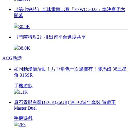
《第七史詩》全球電競比賽「E7WC 2022」準決賽周六
開幕
30.9K
《鬥陣特攻2》推出跨平台進度共享
38.0K
ACG熱話
如同動漫節活動！片中角色一次過擁有！賽馬娘 38三星
角 31SSR
手機遊戲
1.1K
原石青眼白龍DECK(26UR) 連1+2週年套裝 遊戲王
Master Duel
手機遊戲
263