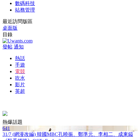
數碼科技
站務管理
最近訪問版區
桌面版
目錄
發帖
通知
熱話
手遊
電競
吹水
影片
英超
熱爆話題
641
31/7 (網漫改編) 韓國MBC孔曉振、鄭準元、李相二、成東鎰